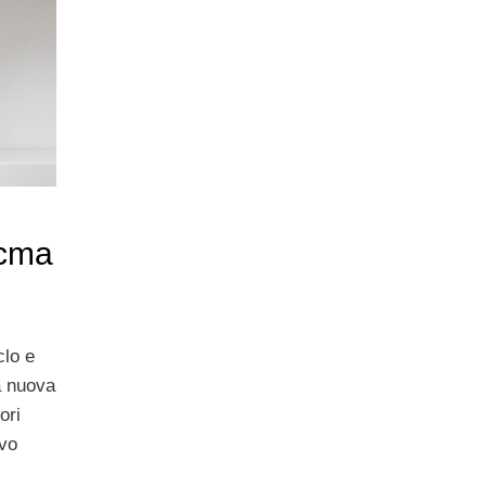
icma
clo e
a nuova
ori
ovo