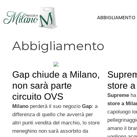
Vai
al
ABBIGLIAMENTO
contenuto
Abbigliamento
Gap chiude a Milano,
Suprem
non sarà parte
store a
circuito OVS
Supreme
ha 
store a Mila
Milano
perderà il suo negozio
Gap
: a
capoluogo lo
differenza di quello che avverrà per
pellegrinaggi
altri punti vendita del marchio, lo store
amano il bran
meneghino non sarà assorbito da
vogliono acq