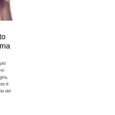
to
orma
 più
eno
ogna,
olo è
da del