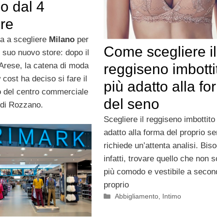
o dal 4
re
a a scegliere
Milano
per
Come scegliere il
l suo nuovo store: dopo il
reggiseno imbotti
Arese, la catena di moda
 cost ha deciso si fare il
più adatto alla f
no del centro commerciale
del seno
 di Rozzano.
Scegliere il reggiseno imbottito
adatto alla forma del proprio s
richiede un’attenta analisi. Bis
infatti, trovare quello che non s
più comodo e vestibile a secon
proprio
Categorie
Abbigliamento
,
Intimo