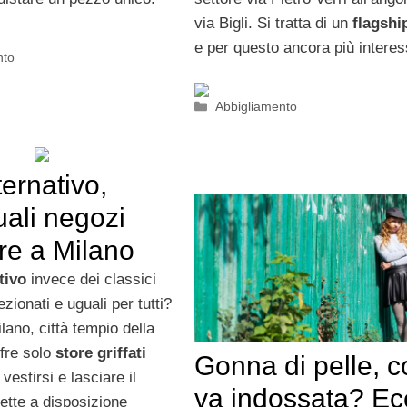
via Bigli. Si tratta di un
flagshi
e per questo ancora più interes
nto
Categorie
Abbigliamento
ternativo,
ali negozi
re a Milano
tivo
invece dei classici
ezionati e uguali per tutti?
lano, città tempio della
fre solo
store griffati
Gonna di pelle, 
vestirsi e lasciare il
va indossata? Ec
tte a disposizione