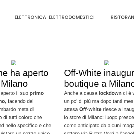
ELETTRONICA-ELETTRODOMESTICI
RISTORAN
e ha aperto
Off-White inaugu
 Milano
boutique a Milan
aperto il suo
primo
Anche a causa
lockdown
ci è 
no
, facendo del
un po’ di più ma dopo tanti mesi
mbardo meta di
attesa
Off-white
riesce a inau
o di tutti coloro che
lo store di Milano: luogo presce
d nello specifico e che
come anticipato da alcuni maga
uistare un pezzo unico.
settore via Pietro Verri all’ango