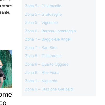
p store
Zona 5 – Chiaravalle
sante.
Zona 5 – Gratosoglio
Zona 5 – Vigentino
Zona 6 – Barona-Lorenteggio
Zona 7 – Baggio-De Angeli
Zona 7 – San Siro
Zona 8 – Gallaratese
Zona 8 – Quarto Oggiaro
Zona 8 – Rho Fiera
Zona 9 – Niguarda
Zona 9 – Stazione Garibaldi
come
co