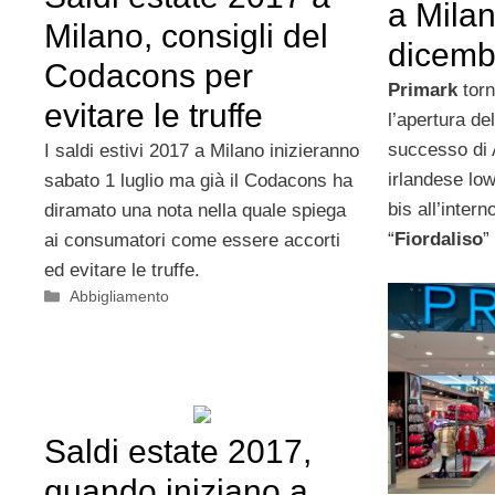
a Milan
Milano, consigli del
dicemb
Codacons per
Primark
torn
evitare le truffe
l’apertura de
successo di 
I saldi estivi 2017 a Milano inizieranno
irlandese low
sabato 1 luglio ma già il Codacons ha
bis all’inter
diramato una nota nella quale spiega
“
Fiordaliso
”
ai consumatori come essere accorti
ed evitare le truffe.
Categorie
Abbigliamento
Saldi estate 2017,
quando iniziano a