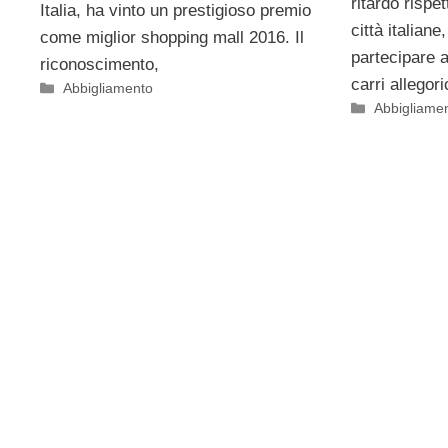
ritardo rispet
Italia, ha vinto un prestigioso premio
città italian
come miglior shopping mall 2016. Il
partecipare al
riconoscimento,
carri allegoric
Categorie
Abbigliamento
Categorie
Abbigliame