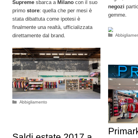
Supreme
sbarca a
Milano
con il suo
negozi
partic
primo
store
: quella che per mesi è
gemme.
stata dibattuta come ipotesi è
finalmente una realtà, ufficializzata
Categorie
Abbigliame
direttamente dal brand.
Categorie
Abbigliamento
Primar
Saldi estate 2017 a