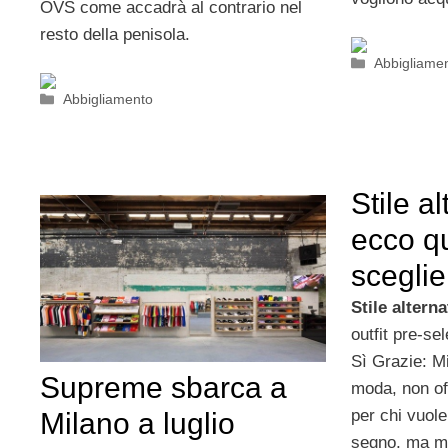
OVS come accadrà al contrario nel
resto della penisola.
Categorie
Abbigliame
Categorie
Abbigliamento
Stile al
ecco qu
sceglie
Stile alterna
outfit pre-sel
Sì Grazie: Mi
Supreme sbarca a
moda, non of
per chi vuole 
Milano a luglio
segno, ma me