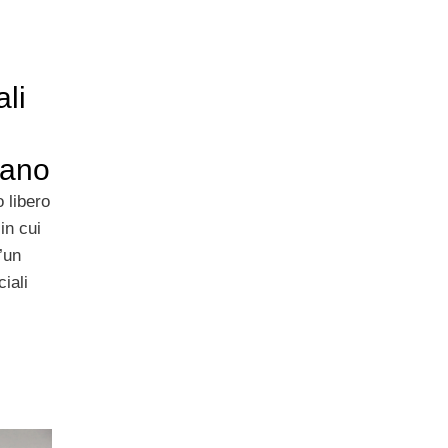
li
lano
 libero
in cui
’un
iali