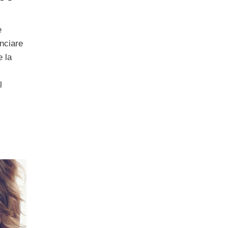
è
nciare
e la
l