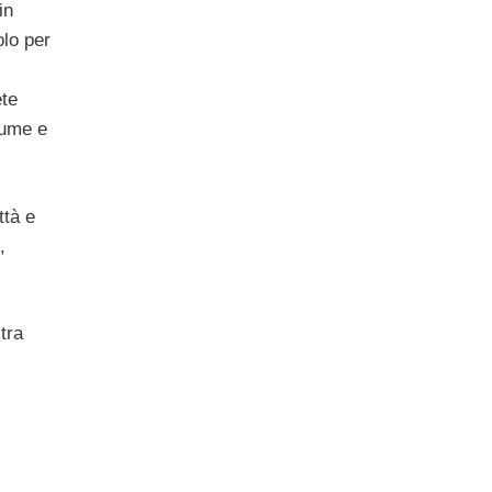
in
olo per
ete
tume e
ttà e
,
tra