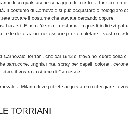
 panni di un qualsiasi personaggi o del nostro attore preferito 
ittà. Il costume di Carnevale si può acquistare o noleggiare s
 potrete trovare il costume che stavate cercando oppure
herarvi. E non c’è solo il costume: in questi indirizzi potr
abili e le decorazioni necessarie per completare il vostro cos
Carnevale Torriani, che dal 1943 si trova nel cuore della ci
he parrucche, unghia finte, spray per capelli colorati, cerone
letare il vostro costume di Carnevale.
arnevale a Milano dove potrete acquistare o noleggiare la vos
LE TORRIANI