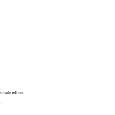
rnevale milano
i