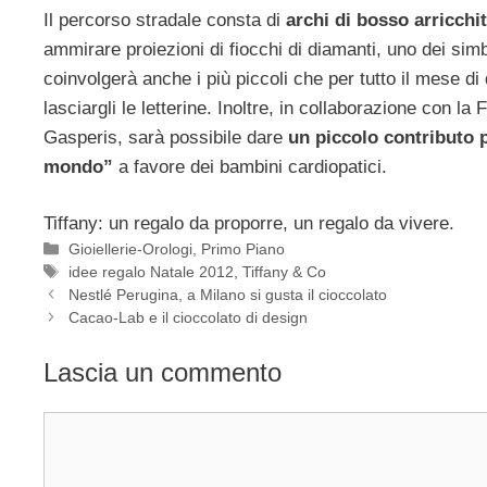
Il percorso stradale consta di
archi di bosso arricchit
ammirare proiezioni di fiocchi di diamanti, uno dei si
coinvolgerà anche i più piccoli che per tutto il mese d
lasciargli le letterine. Inoltre, in collaborazione con 
Gasperis, sarà possibile dare
un piccolo contributo 
mondo”
a favore dei bambini cardiopatici.
Tiffany: un regalo da proporre, un regalo da vivere.
Categorie
Gioiellerie-Orologi
,
Primo Piano
Tag
idee regalo Natale 2012
,
Tiffany & Co
Nestlé Perugina, a Milano si gusta il cioccolato
Cacao-Lab e il cioccolato di design
Lascia un commento
Commento