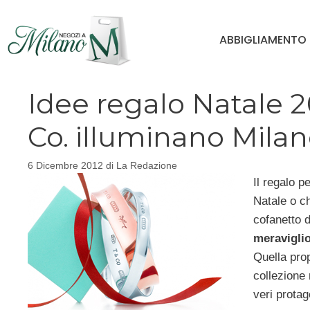
Vai
al
ABBIGLIAMENTO
contenuto
Idee regalo Natale 201
Co. illuminano Mila
6 Dicembre 2012
di
La Redazione
Il regalo p
Natale o ch
cofanetto d
meraviglio
Quella pro
collezione 
veri protag