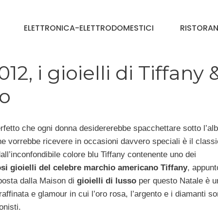
ELETTRONICA-ELETTRODOMESTICI
RISTORAN
2, i gioielli di Tiffany 
no
erfetto che ogni donna desidererebbe spacchettare sotto l’alb
e vorrebbe ricevere in occasioni davvero speciali è il class
all’inconfondibile colore blu Tiffany contenente uno dei
si gioielli del celebre marchio americano Tiffany
, appunt
posta dalla Maison di
gioielli di lusso
per questo Natale è u
raffinata e glamour in cui l’oro rosa, l’argento e i diamanti so
onisti.