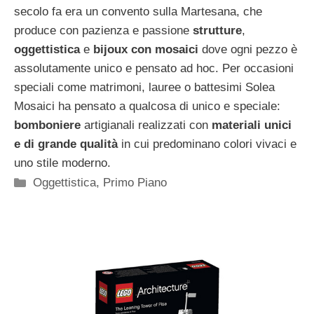
secolo fa era un convento sulla Martesana, che
produce con pazienza e passione
strutture
,
oggettistica
e
bijoux con mosaici
dove ogni pezzo è
assolutamente unico e pensato ad hoc. Per occasioni
speciali come matrimoni, lauree o battesimi Solea
Mosaici ha pensato a qualcosa di unico e speciale:
bomboniere
artigianali realizzati con
materiali unici
e di grande qualità
in cui predominano colori vivaci e
uno stile moderno.
Categorie
Oggettistica
,
Primo Piano