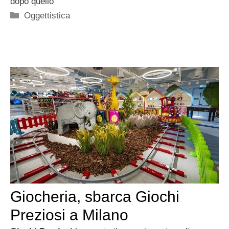
dopo quello
Categorie
Oggettistica
Giocheria, sbarca Giochi
Preziosi a Milano