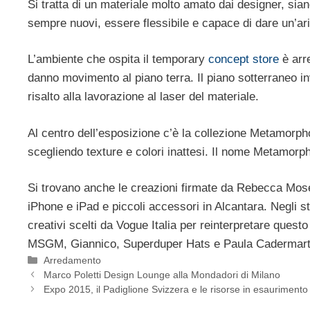
Si tratta di un materiale molto amato dai designer, sia
sempre nuovi, essere flessibile e capace di dare un’a
L’ambiente che ospita il temporary
concept store
è arre
danno movimento al piano terra. Il piano sotterraneo in
risalto alla lavorazione al laser del materiale.
Al centro dell’esposizione c’è la collezione Metamorpho
scegliendo texture e colori inattesi. Il nome Metamorph
Si trovano anche le creazioni firmate da Rebecca Moses,
iPhone e iPad e piccoli accessori in Alcantara. Negli s
creativi scelti da Vogue Italia per reinterpretare ques
MSGM, Giannico, Superduper Hats e Paula Cadermart
Categorie
Arredamento
Marco Poletti Design Lounge alla Mondadori di Milano
Expo 2015, il Padiglione Svizzera e le risorse in esaurimento