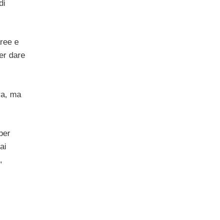
di
aree e
er dare
ra, ma
per
ai
,