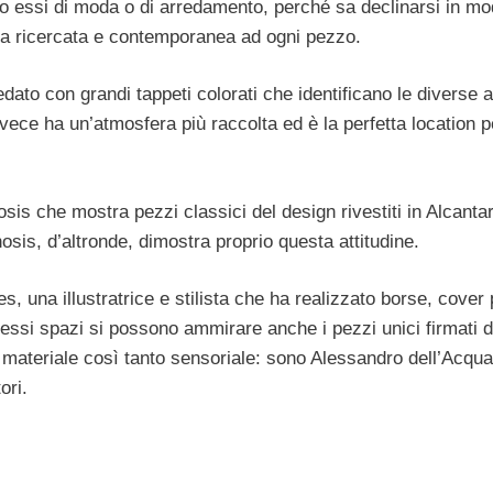
no essi di moda o di arredamento, perché sa declinarsi in mo
ria ricercata e contemporanea ad ogni pezzo.
dato con grandi tappeti colorati che identificano le diverse 
vece ha un’atmosfera più raccolta ed è la perfetta location p
sis che mostra pezzi classici del design rivestiti in Alcanta
osis, d’altronde, dimostra proprio questa attitudine.
 una illustratrice e stilista che ha realizzato borse, cover 
tessi spazi si possono ammirare anche i pezzi unici firmati d
to materiale così tanto sensoriale: sono Alessandro dell’Acqua
ori.