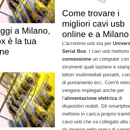
Come trovare i
migliori cavi usb
ggi a Milano,
online e a Milano
x è la tua
L’acronimo usb sta per
Univers
one
Serial Bus
. I cavi usb mettono 
connessione
un computer con a
strumenti quali tastiere e stamp
lettori multimediali portatili, co
di puntamento ecc. Com’è noto
vengono impiegati anche per
l’
alimentazione elettrica
di
dispositivi mobili. Gli smartpho
mettono in carica proprio trami
cavo usb che va collegato alla 
da inserire nella presa di corren