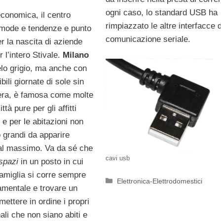
ogni caso, lo standard USB ha
economica, il centro
rimpiazzato le altre interfacce d
 mode e tendenze e punto
comunicazione seriale.
r la nascita di aziende
r l’intero Stivale.
Milano
elo grigio, ma anche con
bili giornate di sole sin
era, è famosa come molte
ttà pure per gli affitti
i e per le abitazioni non
 grandi da apparire
 al massimo. Va da sé che
cavi usb
spazi
in un posto in cui
famiglia si corre sempre
Categorie
Elettronica-Elettrodomestici
amentale e trovare un
ettere in ordine i propri
nali che non siano abiti e