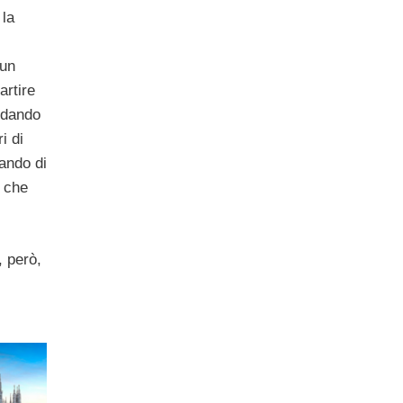
 la
,
 un
artire
a dando
i di
iando di
a che
 però,