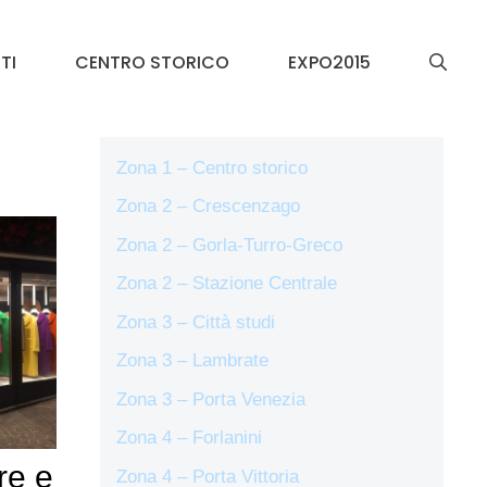
TI
CENTRO STORICO
EXPO2015
Zona 1 – Centro storico
Zona 2 – Crescenzago
Zona 2 – Gorla-Turro-Greco
Zona 2 – Stazione Centrale
Zona 3 – Città studi
Zona 3 – Lambrate
Zona 3 – Porta Venezia
Zona 4 – Forlanini
re e
Zona 4 – Porta Vittoria