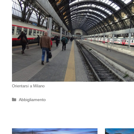
Orientarsi a Milano
Categorie
Abbigliamento