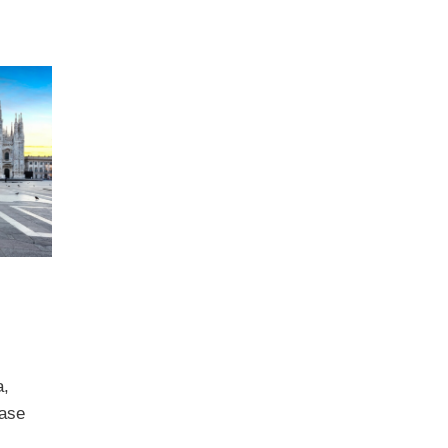
a,
fase