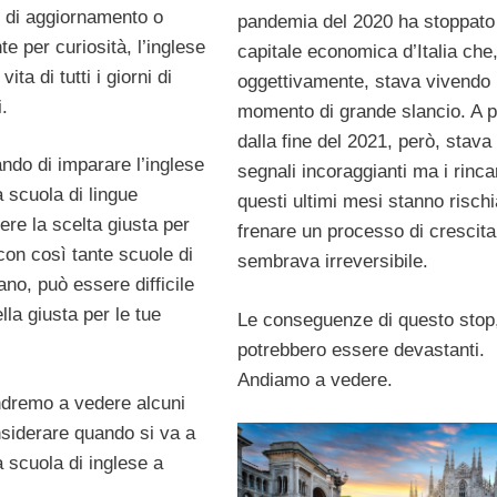
i di aggiornamento o
pandemia del 2020 ha stoppato
 per curiosità, l’inglese
capitale economica d’Italia che
ita di tutti i giorni di
oggettivamente, stava vivendo
.
momento di grande slancio. A p
dalla fine del 2021, però, stav
ndo di imparare l’inglese
segnali incoraggianti ma i rincar
 scuola di lingue
questi ultimi mesi stanno risch
re la scelta giusta per
frenare un processo di crescit
 con così tante scuole di
sembrava irreversibile.
ano, può essere difficile
lla giusta per le tue
Le conseguenze di questo stop,
potrebbero essere devastanti.
Andiamo a vedere.
ndremo a vedere alcuni
nsiderare quando si va a
 scuola di inglese a