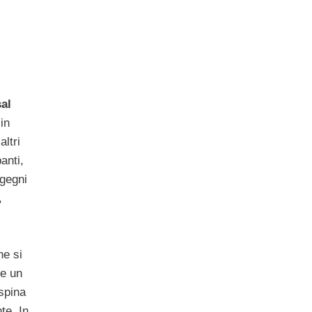
al
in
ltri
anti,
ngegni
,
ne si
te un
spina
te. In