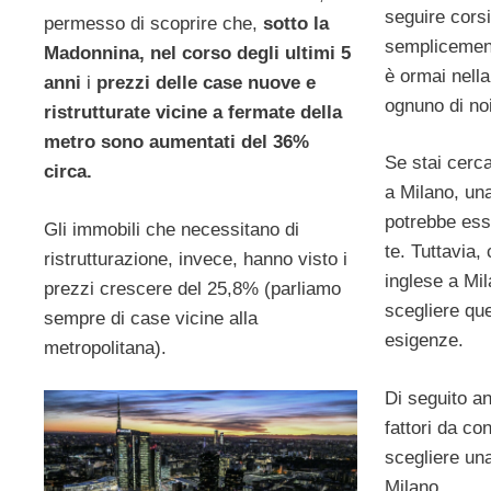
seguire cors
permesso di scoprire che,
sotto la
semplicemente
Madonnina, nel corso degli ultimi 5
è ormai nella v
anni
i
prezzi delle case nuove e
ognuno di noi
ristrutturate vicine a fermate della
metro sono aumentati del 36%
Se stai cerca
circa.
a Milano, una
potrebbe esse
Gli immobili che necessitano di
te. Tuttavia,
ristrutturazione, invece, hanno visto i
inglese a Mil
prezzi crescere del 25,8% (parliamo
scegliere que
sempre di case vicine alla
esigenze.
metropolitana).
Di seguito a
fattori da co
scegliere una
Milano.