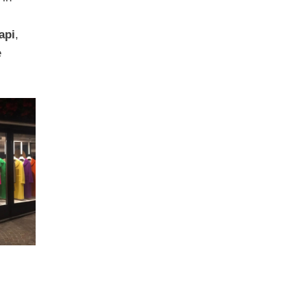
api
,
e