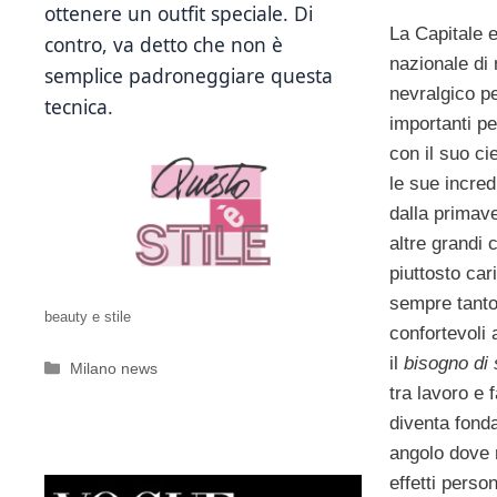
ottenere un outfit speciale. Di
La Capitale 
contro, va detto che non è
nazionale di
semplice padroneggiare questa
nevralgico pe
tecnica.
importanti pe
con il suo ci
le sue incredi
dalla primav
altre grandi ci
piuttosto car
sempre tanto
beauty e stile
confortevoli
il
bisogno di 
Categorie
Milano news
tra lavoro e 
diventa fond
angolo dove m
effetti perso