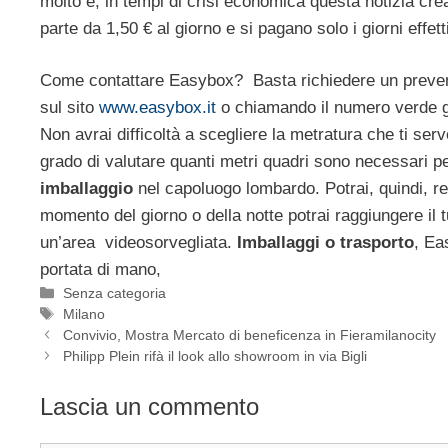
molto e, in tempi di crisi economica questa notizia cre
parte da 1,50 € al giorno e si pagano solo i giorni effett
Come contattare Easybox? Basta richiedere un preven
sul sito
www.easybox.it
o chiamando il numero verde g
Non avrai difficoltà a scegliere la metratura che ti serve
grado di valutare quanti metri quadri sono necessari pe
imballaggio
nel capoluogo lombardo. Potrai, quindi, rec
momento del giorno o della notte potrai raggiungere il 
un’area videosorvegliata.
Imballaggi o trasporto
, E
portata di mano,
Categorie
Senza categoria
Tag
Milano
Convivio, Mostra Mercato di beneficenza in Fieramilanocity
Philipp Plein rifà il look allo showroom in via Bigli
Lascia un commento