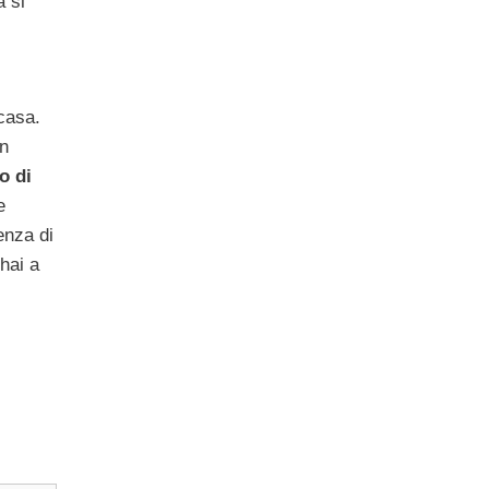
a si
casa.
in
o di
e
enza di
hai a