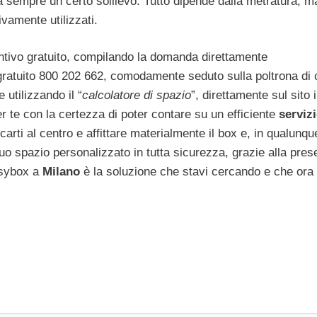
a sempre un certo sollievo. Tutto dipende dalla metratura, m
ivamente utilizzati.
tivo gratuito, compilando la domanda direttamente
ratuito 800 202 662, comodamente seduto sulla poltrona di 
 utilizzando il “
calcolatore di spazio
”, direttamente sul sito 
r te con la certezza di poter contare su un efficiente
servizi
arti al centro e affittare materialmente il box e, in qualunqu
tuo spazio personalizzato in tutta sicurezza, grazie alla pres
asybox a
Milano
è la soluzione che stavi cercando e che ora 