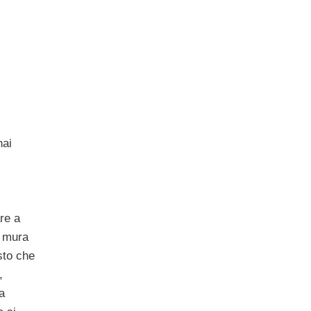
hai
are a
o mura
isto che
,
a