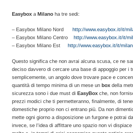
Easybox
a
Milano
ha tre sedi:
– Easybox Milano Nord
http://www.easybox.it/it/mi
– Easybox Milano Centro
http://www.easybox.it/it/m
– Easybox Milano Est
http://www.easybox.it/it/mila
Questo significa che non avrai alcuna scusa, ce ne sar
deciso davvero di cercare una base di appoggio per i tuo
semplicemente, un angolo dove trovare pace e concentrar
quantità di tempo minima di un mese un
box
della metr
sicurezza sono i due must di
EasyBox
che, non fornis
prezzi modici che ti permetteranno, finalmente, di tener
domestiche proprio non ci entrano più. Da non diment
mette ogni giorno a disposizione un furgone e potrai 
invece, se l’idea di affittare uno spazio non vi dispiac