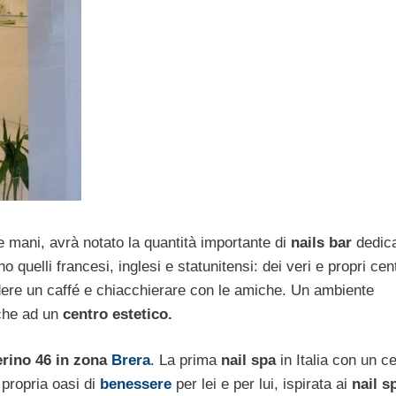
ie mani, avrà notato la quantità importante di
nails bar
dedica
quelli francesi, inglesi e statunitensi: dei veri e propri cent
dere un caffé e chiacchierare con le amiche. Un ambiente
 che ad un
centro estetico.
rino 46 in zona
Brera
. La prima
nail spa
in Italia con un c
 propria oasi di
benessere
per lei e per lui, ispirata ai
nail s