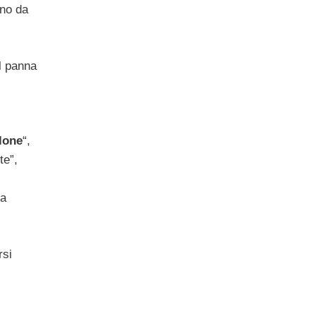
nno da
al panna
lone
“,
te”,
 a
rsi