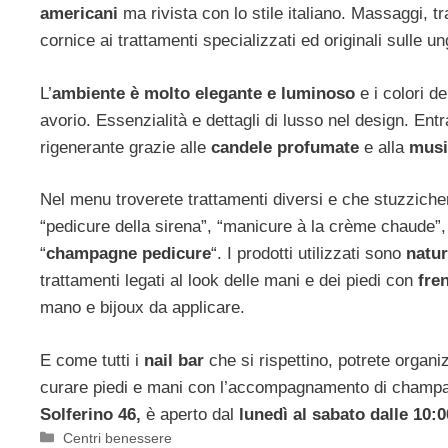
americani
ma rivista con lo stile italiano. Massaggi, 
cornice ai trattamenti specializzati ed originali sulle un
L’
ambiente è molto elegante e luminoso
e i colori d
avorio. Essenzialità e dettagli di lusso nel design. E
rigenerante grazie alle
candele profumate
e alla
musi
Nel menu troverete trattamenti diversi e che stuzzicher
“pedicure della sirena”, “manicure à la crème chaude”,
“
champagne pedicure
“. I prodotti utilizzati sono
natur
trattamenti legati al look delle mani e dei piedi con
fre
mano e bijoux da applicare.
E come tutti i
nail bar
che si rispettino, potrete organi
curare piedi e mani con l’accompagnamento di champag
Solferino 46,
è aperto dal
lunedì al sabato dalle 10:
Categorie
Centri benessere