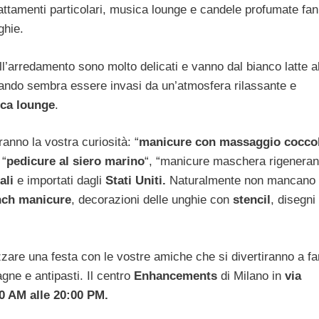
trattamenti particolari, musica lounge e candele profumate fa
ghie.
ell’arredamento sono molto delicati e vanno dal bianco latte 
ntrando sembra essere invasi da un’atmosfera rilassante e
ca lounge
.
anno la vostra curiosità: “
manicure con massaggio cocco
 “
pedicure al siero marino
“, “manicure maschera rigeneran
ali
e importati dagli
Stati Uniti.
Naturalmente non mancano
nch manicure
, decorazioni delle unghie con
stencil
, disegni
zzare una festa con le vostre amiche che si divertiranno a fa
ne e antipasti. Il centro
Enhancements
di Milano in
via
00 AM alle 20:00 PM.