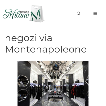
Vai
al
MEN
contenuto
negozi via
Montenapoleone