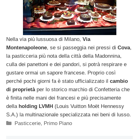
Nella via più lussuosa di Milano,
Via
Montenapoleone
, se si passeggia nei pressi di
Cova
,
la pasticceria più nota della città della Madonnina,
culla dei panettoni e dei pandori, si potrà respirare e
gustare ormai un sapore francese. Proprio così
perché pochi giorni fa è stato ufficializzato il
cambio
di proprietà
per lo storico marchio di Confetteria che
è finita nelle mani dei francesi e più precisamente
della
holding LVMH
(Louis Vuitton Moët Hennessy
S.A.) la multinazionale specializzata nei beni di lusso.
Categorie
Pasticcerie
,
Primo Piano