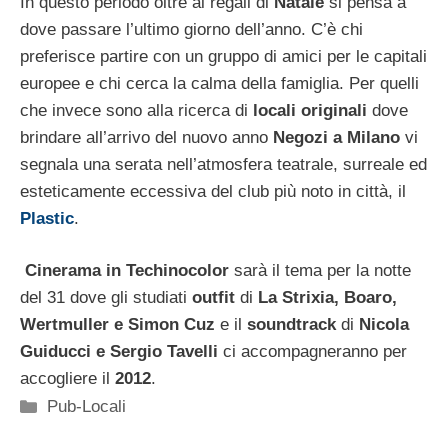
In questo periodo oltre ai regali di
Natale
si pensa a
dove passare l’ultimo giorno dell’anno. C’è chi
preferisce partire con un gruppo di amici per le capitali
europee e chi cerca la calma della famiglia. Per quelli
che invece sono alla ricerca di
locali
originali
dove
brindare all’arrivo del nuovo anno
Negozi a Milano
vi
segnala una serata nell’atmosfera teatrale, surreale ed
esteticamente eccessiva del club più noto in città, il
Plastic
.
Cinerama in Techinocolor
sarà il tema per la notte
del 31 dove gli studiati
outfit
di
La Strixia, Boaro,
Wertmuller e Simon Cuz
e il
soundtrack
di
Nicola
Guiducci e Sergio Tavelli
ci accompagneranno per
accogliere il
2012
.
Categorie
Pub-Locali