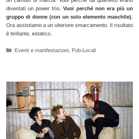
un cambio di marcia. Vuoi perché da quartetto erano
diventati un power trio.
Vuoi perché non era più un
gruppo di donne (con un solo elemento maschile).
Ora assistiamo a un ulteriore smarcamento. Il risultato
è brillante, estatico.
Categorie
Eventi e manifestazioni
,
Pub-Locali