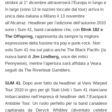
ottobre al 1° dicembre attraverserà l’Europa in lungo e
in largo (sono 13 le nazioni toccate dal tour) arriva in
unica data italiana a Milano il 13 novembre
all’Alcatraz. Headliner per l’edizione dell’autunno 2010
sono i Sum 41, band canadese che, con
Blink 182 e
The Offspring,
rappresenta da sempre la migliore
espressione della fusione tra pop e punk-rock. Non
solo Sum 41 ma sul palco anche The Black Pacific (la
nuova band di
Jim Lindberg,
voce dei mitici
Pennywise), mentre l’apertura sarà affidata a Veara
seguiti da The Riverboat Gamblers.
SUM 41.
Dopo aver fatto da headliner al Vans Warped
Tour 2010 in giro per gli Stati Uniti i Sum 41 rilanciano
imbarcandosi nell’impresa di headliner dell̵ 7;Eastpack
Antidote Tour. Un ruolo perfetto per la band canadese
capitanata da Deryck Whibley (diventato celebre