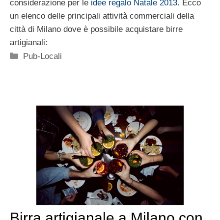
considerazione per le
idee regalo Natale 2013
. Ecco
un elenco delle principali attività commerciali della
città di Milano dove è possibile acquistare birre
artigianali:
Categorie
Pub-Locali
Birra artigianale a Milano con