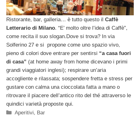
Ristorante, bar, galleria… è tutto questo il
Caffè
Letterario di Milano
. “E’ molto oltre l’idea di Caffè”,
come recita il suo slogan.Dove si trova? In via
Solferino 27 e si propone come uno spazio vivo,
pieno di colori dove entrare per sentirsi
“a casa fuori
di casa”
(at home away from home dicevano i primi
grandi viaggiatori inglesi); respirare un’aria
accogliente e rilassata; sospendere fretta e stress per
gustare con calma una cioccolata fatta a mano o
ritrovare il piacere dell’antico rito del thé attraverso le
quindici varietà proposte qui.
Categorie
Aperitivi
,
Bar