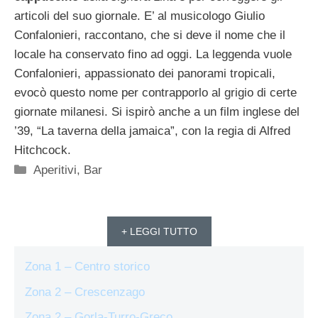
articoli del suo giornale. E’ al musicologo Giulio
Confalonieri, raccontano, che si deve il nome che il
locale ha conservato fino ad oggi. La leggenda vuole
Confalonieri, appassionato dei panorami tropicali,
evocò questo nome per contrapporlo al grigio di certe
giornate milanesi. Si ispirò anche a un film inglese del
’39, “La taverna della jamaica”, con la regia di Alfred
Hitchcock.
Categorie
Aperitivi
,
Bar
+ LEGGI TUTTO
Zona 1 – Centro storico
Zona 2 – Crescenzago
Zona 2 – Gorla-Turro-Greco