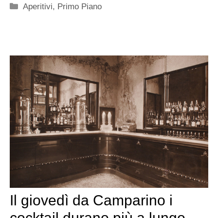
Categorie
Aperitivi
,
Primo Piano
Il giovedì da Camparino i
cocktail durano più a lungo