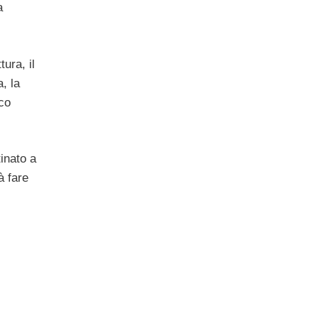
a
ura, il
, la
ico
inato a
à fare