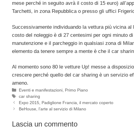
mese perché in seguito avrà il costo di 15 euro) all’appl
Tarchetti, in zona Repubblica o presso gli uffici Friger
Successivamente individuando la vettura più vicina al luo
costo del noleggio è di 27 centesimi per ogni minuto di 
manutenzione e il parcheggio in qualsiasi zona di Milan
elemento da tenere sempre a mente è che il car sharing è
Al momento sono 80 le vetture Up! messe a disposizion
crescere perché quello del car sharing è un servizio eff
ameno.
Categorie
Eventi e manifestazioni
,
Primo Piano
Tag
car sharing
Expo 2015, Padiglione Francia, il mercato coperto
BeHouse, l’arte al servizio di Milano
Lascia un commento