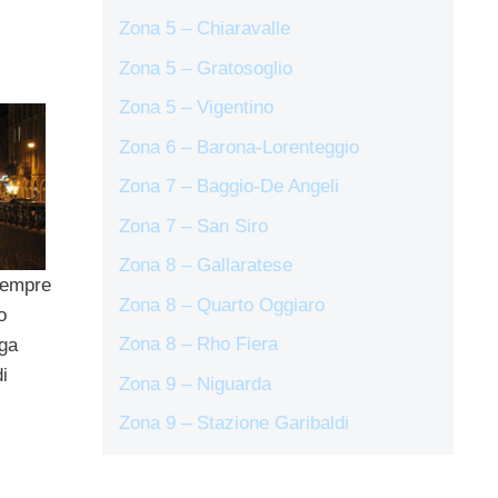
Zona 5 – Chiaravalle
Zona 5 – Gratosoglio
Zona 5 – Vigentino
Zona 6 – Barona-Lorenteggio
Zona 7 – Baggio-De Angeli
Zona 7 – San Siro
Zona 8 – Gallaratese
empre
Zona 8 – Quarto Oggiaro
o
Zona 8 – Rho Fiera
nga
di
Zona 9 – Niguarda
Zona 9 – Stazione Garibaldi