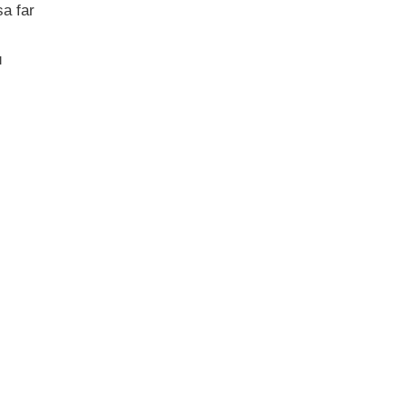
a far
ù