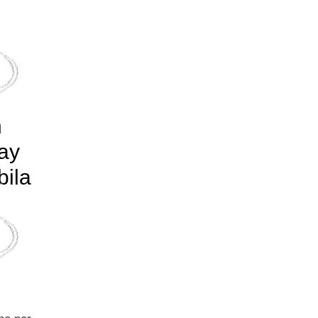
n
way
bila