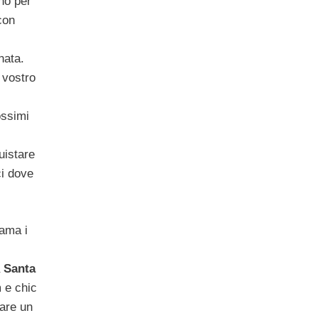
no per
con
nata.
 vostro
ossimi
istare
ci dove
 ama i
a
Santa
m e chic
vare un