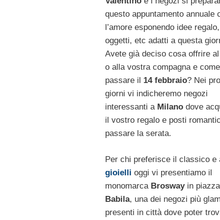
Valentino
e i negozi si prepara
questo appuntamento annuale 
l’amore esponendo idee regalo,
oggetti, etc adatti a questa gior
Avete già deciso cosa offrire al
o alla vostra compagna e come
passare il
14 febbraio
? Nei pr
giorni vi indicheremo negozi
interessanti a
Milano
dove acqu
il vostro regalo e posti romanti
passare la serata.
Per chi preferisce il classico e
gioielli
oggi vi presentiamo il
monomarca
Brosway
in piazz
Babila
, una dei negozi più gla
presenti in città dove poter tro