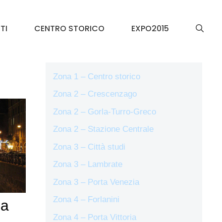
TI
CENTRO STORICO
EXPO2015
Zona 1 – Centro storico
Zona 2 – Crescenzago
Zona 2 – Gorla-Turro-Greco
Zona 2 – Stazione Centrale
Zona 3 – Città studi
Zona 3 – Lambrate
Zona 3 – Porta Venezia
Zona 4 – Forlanini
 a
Zona 4 – Porta Vittoria