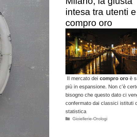
Milano, la giusta
intesa tra utenti e
compro oro
Il mercato dei
compro oro
è s
più in espansione. Non c’è cert
bisogno che questo dato ci ve
confermato dai classici istituti 
statistica
Categorie
Gioiellerie-Orologi