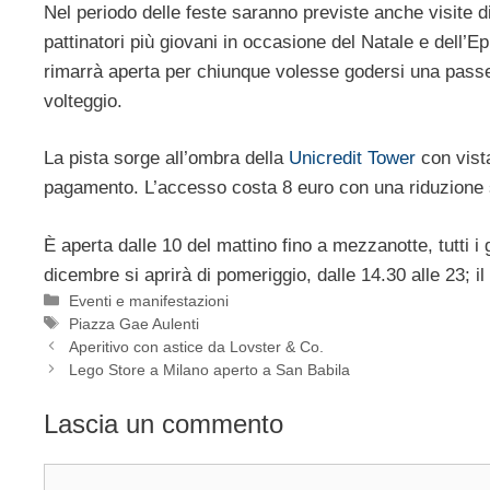
Nel periodo delle feste saranno previste anche visite 
pattinatori più giovani in occasione del Natale e dell’Epif
rimarrà aperta per chiunque volesse godersi una passeg
volteggio.
La pista sorge all’ombra della
Unicredit Tower
con vist
pagamento. L’accesso costa 8 euro con una riduzione s
È aperta dalle 10 del mattino fino a mezzanotte, tutti i
dicembre si aprirà di pomeriggio, dalle 14.30 alle 23; i
Categorie
Eventi e manifestazioni
Tag
Piazza Gae Aulenti
Aperitivo con astice da Lovster & Co.
Lego Store a Milano aperto a San Babila
Lascia un commento
Commento