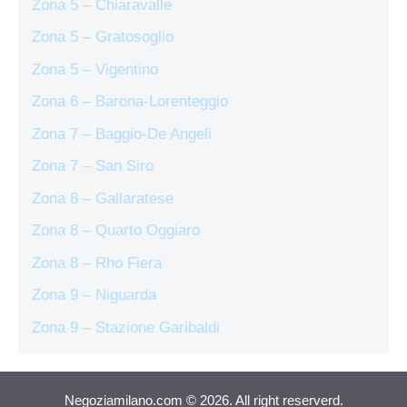
Zona 5 – Chiaravalle
Zona 5 – Gratosoglio
Zona 5 – Vigentino
Zona 6 – Barona-Lorenteggio
Zona 7 – Baggio-De Angeli
Zona 7 – San Siro
Zona 8 – Gallaratese
Zona 8 – Quarto Oggiaro
Zona 8 – Rho Fiera
Zona 9 – Niguarda
Zona 9 – Stazione Garibaldi
Negoziamilano.com © 2026. All right reserverd.