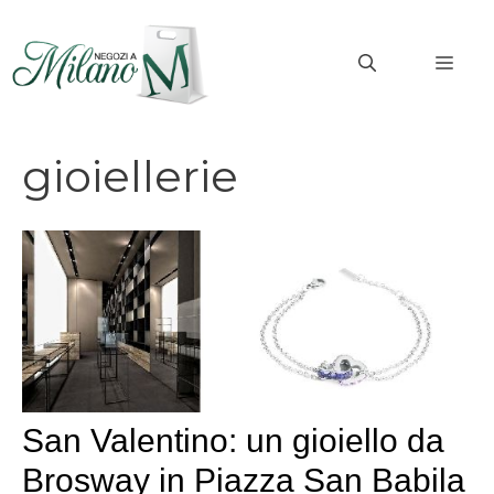
Vai
al
MEN
contenuto
gioiellerie
San Valentino: un gioiello da
Brosway in Piazza San Babila