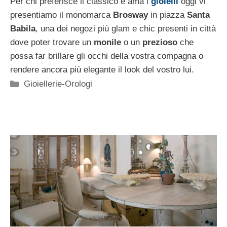
Per chi preferisce il classico e ama i
gioielli
oggi vi
presentiamo il monomarca
Brosway
in piazza
Santa
Babila
, una dei negozi più glam e chic presenti in città
dove poter trovare un
monile
o un
prezioso
che
possa far brillare gli occhi della vostra compagna o
rendere ancora più elegante il look del vostro lui.
Categorie
Gioiellerie-Orologi