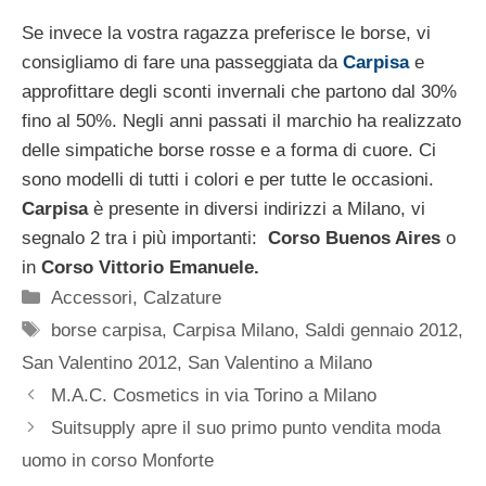
Se invece la vostra ragazza preferisce le borse, vi
consigliamo di fare una passeggiata da
Carpisa
e
approfittare degli sconti invernali che partono dal 30%
fino al 50%. Negli anni passati il marchio ha realizzato
delle simpatiche borse rosse e a forma di cuore. Ci
sono modelli di tutti i colori e per tutte le occasioni.
Carpisa
è presente in diversi indirizzi a Milano, vi
segnalo 2 tra i più importanti:
Corso Buenos Aires
o
in
Corso Vittorio Emanuele.
Categorie
Accessori
,
Calzature
Tag
borse carpisa
,
Carpisa Milano
,
Saldi gennaio 2012
,
San Valentino 2012
,
San Valentino a Milano
M.A.C. Cosmetics in via Torino a Milano
Suitsupply apre il suo primo punto vendita moda
uomo in corso Monforte