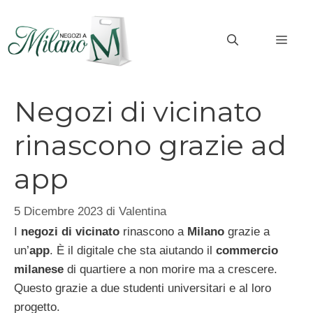
Vai
al
MEN
contenuto
Negozi di vicinato
rinascono grazie ad
app
5 Dicembre 2023
di
Valentina
I
negozi di vicinato
rinascono a
Milano
grazie a
un’
app
. È il digitale che sta aiutando il
commercio
milanese
di quartiere a non morire ma a crescere.
Questo grazie a due studenti universitari e al loro
progetto.