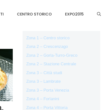
TI
CENTRO STORICO
EXPO2015
Zona 1 – Centro storico
Zona 2 – Crescenzago
Zona 2 – Gorla-Turro-Greco
Zona 2 – Stazione Centrale
Zona 3 – Città studi
Zona 3 – Lambrate
Zona 3 – Porta Venezia
Zona 4 – Forlanini
a,
Zona 4 – Porta Vittoria