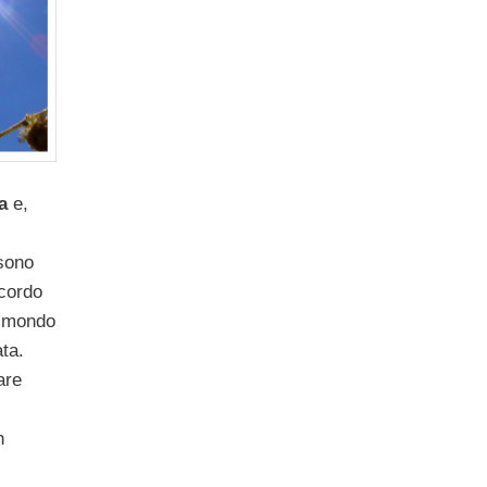
a
e,
 sono
icordo
l mondo
ta.
are
n