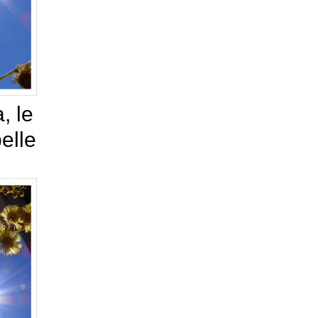
, le
elle