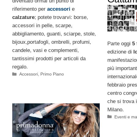
diventato ormai un punto di
riferimento per
accessori
e
calzature
; potete trovarvi: borse,
accessori in pelle, scarpe,
abbigliamento, guanti, sciarpe, stole,
bijoux,portafogli, ombrelli, profumi,
Parte oggi
5
candele, vasi e complementi,
edizione di
Id
tantissimi prodotti per articoli da
manifestazio
regalo.
più important
Categorie
Accessori
,
Primo Piano
internazional
febbraio pres
centro congr
che si trova 
Milano.
Categorie
Eventi e ma