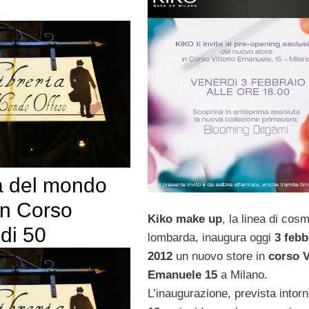
ia del mondo
in Corso
Kiko make up
, la linea di cosm
di 50
lombarda, inaugura oggi
3 febb
2012
un nuovo store in
corso V
Emanuele 15
a Milano.
L’inaugurazione, prevista intor