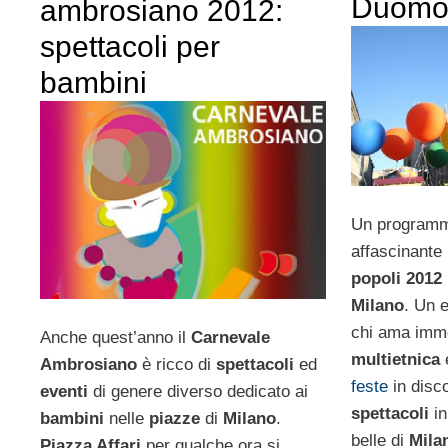
Duom
ambrosiano 2012:
spettacoli per
bambini
Un programm
affascinante 
popoli
2012
Milano
. Un 
chi ama imme
Anche quest’anno il
Carnevale
multietnica
e
Ambrosiano
è ricco di
spettacoli
ed
feste
in disc
eventi
di genere diverso dedicato ai
spettacoli
in
bambini
nelle
piazze
di
Milano
.
belle di
Mila
Piazza Affari
per qualche ora si