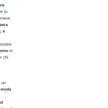
ure
er lo
l mese
sera
, e
 essere
uomo
in
r chi
 un
a
moda
nd