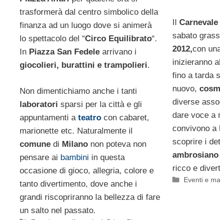
trasformerà dal centro simbolico della
Il
Carnevale 
finanza ad un luogo dove si animerà
sabato gras
lo spettacolo del “
Circo Equilibrato
“.
2012,
con una
In
Piazza San Fedele
arrivano i
inizieranno a
giocolieri, burattini e trampolieri
.
fino a tarda
nuovo,
cosm
Non dimentichiamo anche i tanti
diverse assoc
laboratori
sparsi per la città e gli
dare voce a m
appuntamenti a
teatro
con cabaret,
convivono a
marionette etc. Naturalmente il
scoprire i de
comune
di
Milano
non poteva non
ambrosiano
pensare ai
bambini
in questa
ricco e diver
occasione di gioco, allegria, colore e
Categorie
Eventi e ma
tanto divertimento, dove anche i
grandi riscopriranno la bellezza di fare
un salto nel passato.