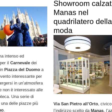
o
Showroom calzat
Manas nel
quadrilatero della
moda
a intenso ed
per il
Carnevale
dei
in
Piazza del Duomo
a
evento interessante per
rgersi in un’atmosfera
 non è interessato alle
oteca. Una serie di
 una delle piazze più
Via San Pietro all’Orto
, civic
no
.
l’indirizzo scelto da
Manas
, l’