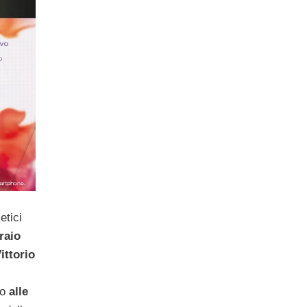
etici
raio
ittorio
no
alle