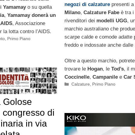
negozi di calzature
presenti a
di
Yamamay
o su quella
Milano
,
Calzature Fabe
è tra i
ia
,
Yamamay
donerà un
rivenditori dei
modelli UGG
, u
AIDS
, Associazione
marchio australiano che produ
 la lotta contro l’AIDS.
scarpe calde e comode adatte p
nto
,
Primo Piano
freddo e indossate anche dalle 
Oltre a questo marchio, potrete
trovare le
Hogan
, le
Tod’s
, il 
Coccinelle
,
Campanile
e
Car 
Categorie
Calzature
,
Primo Piano
à Golose
l congresso di
inaria in via
elata