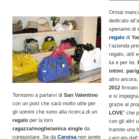
Ormai manca 
dedicato all
speriamo di e
regalo
di
Ya
l’azienda pr
regalo, utili
lui e per lei.
intimi
,
pari
altro ancora. 
2012
firmat
Torniamo a parlarvi di
San Valentino
e si impegna
con un post che sarà molto utile per
grazie al pro
gli uomini che sono alla ricerca di un
LOVE
” che 
regalo
per la loro
con gli altri
ragazza/moglie/amica single
da
tramite una f
conquistare. Se da
Carpisa
non avete
caricato dall