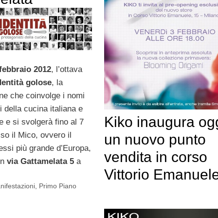
 febbraio 2012
, l’ottava
entità golose
, la
ne che coinvolge i nomi
i della cucina italiana e
Kiko inaugura og
e e si svolgerà fino al 7
so il Mico, ovvero il
un nuovo punto
essi più grande d’Europa,
vendita in corso
in
via Gattamelata 5
a
Vittorio Emanuel
nifestazioni
,
Primo Piano