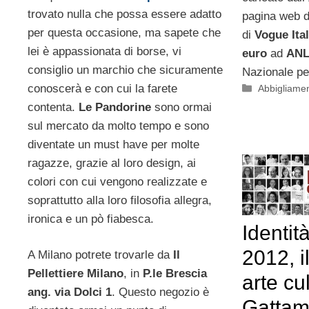
trovato nulla che possa essere adatto
pagina web 
per questa occasione, ma sapete che
di
Vogue Ital
lei è appassionata di borse, vi
euro
ad
ANL
consiglio un marchio che sicuramente
Nazionale per
conoscerà e con cui la farete
Categorie
Abbigliame
contenta.
Le Pandorine
sono ormai
sul mercato da molto tempo e sono
diventate un must have per molte
ragazze, grazie al loro design, ai
colori con cui vengono realizzate e
soprattutto alla loro filosofia allegra,
ironica e un pò fiabesca.
Identit
2012, i
A Milano potrete trovarle da
Il
Pellettiere Milano
, in
P.le Brescia
arte cul
ang. via Dolci 1
. Questo negozio è
Gattam