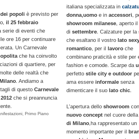
italiana specializzata in
calzat
dei popoli
è previsto per
donna,uomo
e in
accessori
, p
so,
il 25 febbraio
showroom milanese
, aperto i
 serie di eventi che
di
settembre
. Calzature per la
lle ore 16 per continuare
che esaltano il vostro
lato sexy
 serata. Un Carnevale
romantico
, per il
lavoro
che
opolita
che ha coinvolto
combinano praticità e stile per
iazioni di quartiere, per
fashion e comode. Scarpe da
olte delle realtà che
perfetto
stile city e outdoor
pe
Milano
. Andiamo a
ama essere
informale
senza
ttagli di questo
Carnevale
dimenticare il suo
lato chic
.
2012
che si preannuncia
tente.
L’apertura dello
showroom
con
nifestazioni
,
Primo Piano
nuovo concept
nel cuore dell
di Milano
,ha rappresentato un
momento importante per il
bra