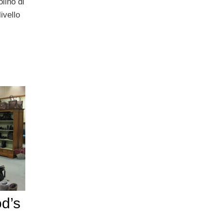
lino di
ivello
d’s