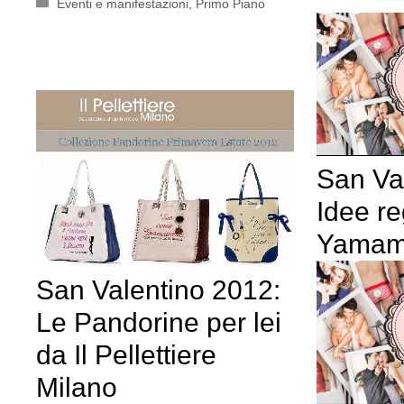
Categorie
Eventi e manifestazioni
,
Primo Piano
San Va
Idee re
Yamam
San Valentino 2012:
Le Pandorine per lei
da Il Pellettiere
Milano