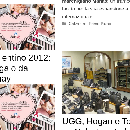
marchigiano Manas
: un trampo
lancio per la sua espansione a l
internazionale.
Categorie
Calzature
,
Primo Piano
lentino 2012:
galo da
ay
UGG, Hogan e To