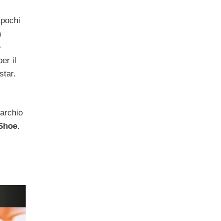
 pochi
n
e
er il
star.
marchio
Shoe
.