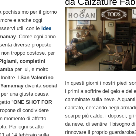
da Calzature Fa
pochissimo per il giorno
’amore e anche oggi
sservi utili con le
idee
mamay
. Come ogni anno
esenta diverse proposte
 e non troppo costose, per
Pigiami
,
completini
gamba
per lui, e molto
Inoltre il
San Valentino
In questi giorni i nostri piedi so
o
Yamamay
diventa
social
i primi a soffrire del gelo e dell
 per una giusta causa
camminate sulla neve. A quanti
getto “
ONE SHOT FOR
capitato, cercando negli armadi
propone di condividere
scarpe più calde, i doposci, gli 
 un momento di affetto
da neve, di sentire il bisogno di
oto. Per ogni scatto
rinnovare il proprio guardaroba?
’11 al 14 febbraio sulla