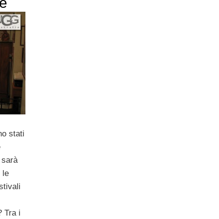
be
no stati
e
 sarà
 le
stivali
 Tra i