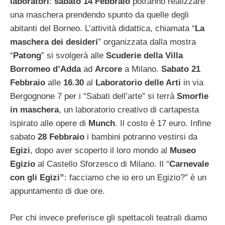
laboratori
:
sabato 14
Febbraio
potranno realizzare
una maschera prendendo spunto da quelle degli
abitanti del Borneo. L’attività didattica, chiamata “
La
maschera dei desideri
” organizzata dalla mostra
“
Patong
” si svolgerà alle
Scuderie della Villa
Borromeo
d’Adda
ad
Arcore
a Milano.
Sabato 21
Febbraio
alle
16.30
al
Laboratorio delle Arti
in via
Bergognone 7 per i “Sabati dell’arte” si terrà
Smorfie
in maschera
, un laboratorio creativo di cartapesta
ispirato alle opere di
Munch
. Il costo è 17 euro. Infine
sabato
28 Febbraio
i bambini potranno vestirsi da
Egizi
, dopo aver scoperto il loro mondo al
Museo
Egizio
al Castello Sforzesco di Milano. Il “
Carnevale
con gli Egizi”
: facciamo che io ero un Egizio?” è un
appuntamento di due ore.
Per chi invece preferisce gli spettacoli teatrali diamo