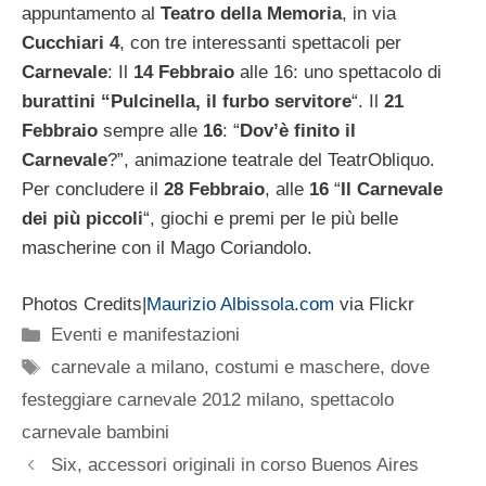
appuntamento al
Teatro della Memoria
, in via
Cucchiari 4
, con tre interessanti spettacoli per
Carnevale
: Il
14 Febbraio
alle 16: uno spettacolo di
burattini
“Pulcinella, il furbo
servitore
“. Il
21
Febbraio
sempre alle
16
: “
Dov’è finito il
Carnevale
?”, animazione teatrale del TeatrObliquo.
Per concludere il
28 Febbraio
, alle
16
“
Il Carnevale
dei più piccoli
“, giochi e premi per le più belle
mascherine con il Mago Coriandolo.
Photos Credits|
Maurizio Albissola.com
via Flickr
Categorie
Eventi e manifestazioni
Tag
carnevale a milano
,
costumi e maschere
,
dove
festeggiare carnevale 2012 milano
,
spettacolo
carnevale bambini
Six, accessori originali in corso Buenos Aires